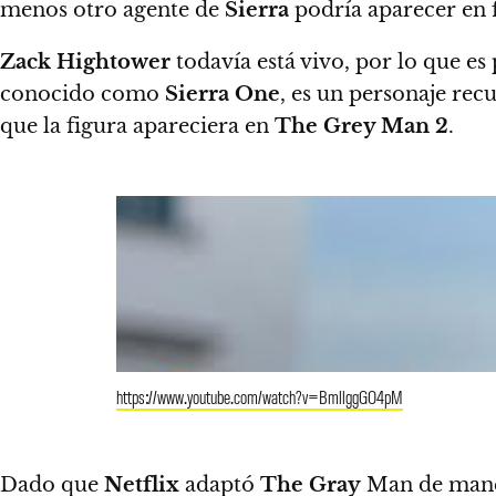
menos otro agente de
Sierra
podría aparecer en f
Zack Hightower
todavía está vivo, por lo que es
conocido como
Sierra One
, es un personaje rec
que la figura apareciera en
The Grey Man 2
.
https://www.youtube.com/watch?v=BmllggGO4pM
Dado que
Netflix
adaptó
The Gray
Man de maner