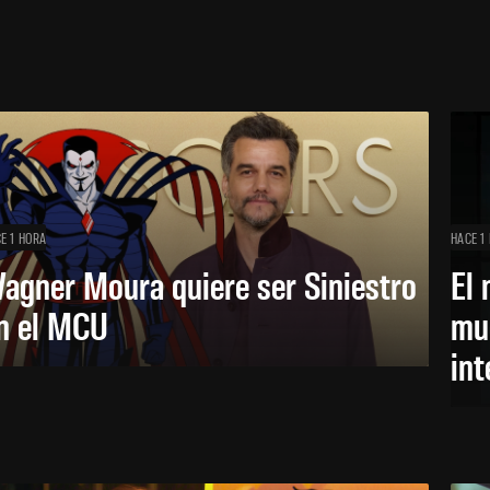
E 1 HORA
HACE 1
agner Moura quiere ser Siniestro
El 
n el MCU
mue
in