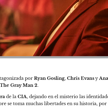
otagonizada por
Ryan Gosling
,
Chris Evans
y
Ana
The Gray Man 2
.
rra
de la
CIA
, dejando en el misterio las identida
e se toma muchas libertades en su historia, por