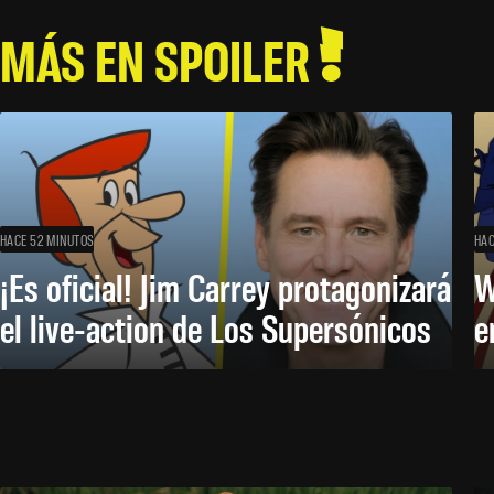
MÁS EN SPOILER
HACE 52 MINUTOS
HAC
¡Es oficial! Jim Carrey protagonizará
W
el live-action de Los Supersónicos
e