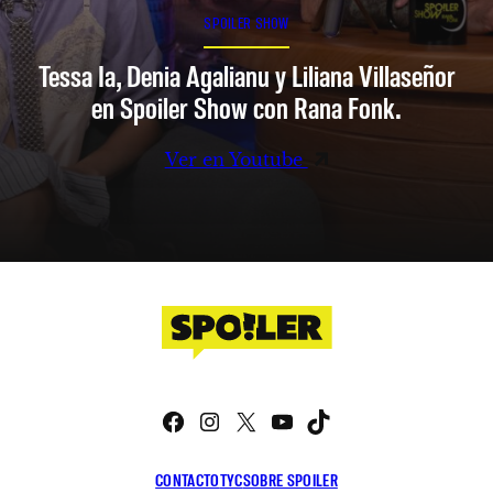
SPOILER SHOW
Tessa Ia, Denia Agalianu y Liliana Villaseñor
en Spoiler Show con Rana Fonk.
Ver en Youtube
Facebook
Instagram
X
YouTube
TikTok
CONTACTO
TYC
SOBRE SPOILER