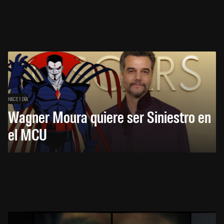
HACE 1 DÍA
Wagner Moura quiere ser Siniestro en
el MCU