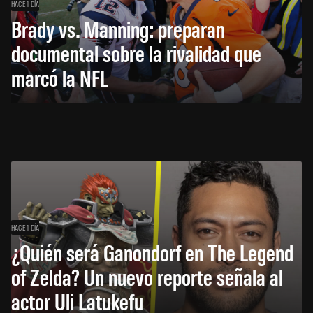
HACE 1 DÍA
Brady vs. Manning: preparan
documental sobre la rivalidad que
marcó la NFL
HACE 1 DÍA
¿Quién será Ganondorf en The Legend
of Zelda? Un nuevo reporte señala al
actor Uli Latukefu