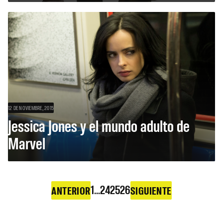
12 DE NOVIEMBRE, 2015
Jessica Jones y el mundo adulto de
Marvel
1
…
24
25
26
ANTERIOR
SIGUIENTE