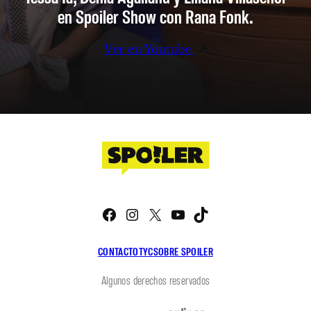
en Spoiler Show con Rana Fonk.
Ver en Youtube
Facebook
Instagram
X
YouTube
TikTok
CONTACTO
TYC
SOBRE SPOILER
Algunos derechos reservados