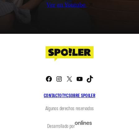
Ver en Youtube
Facebook
Instagram
X
YouTube
TikTok
CONTACTO
TYC
SOBRE SPOILER
Algunos derechos reservados
Desarrollado por