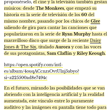
proponérselo,
el cine y la televisión también gestan
músicos: desde
The Monkees
, que empezó su
historia en la serie de televisión de los
60
del
mismo nombre, pasando por los chicos de
Glee
saliendo de gira para cantar las canciones que
popularizaron en la serie de
Ryan Murphy
hasta el
maravilloso disco que surge de la reciente
Daisy
Jones & The Six
, titulado
Aurora
y con las voces
de sus protagonistas,
Sam Claflin
y
Riley Keough
.
https://open.spotify.com/intl-
es/album/4ouqACcnzsOvtUlnj5abyo?
si=a225500ad8e7494c
En el futuro, mirando las posibilidades que se van
abriendo con la inteligencia artificial y la realidad
aumentada, este vínculo entre lo puramente
auditivo y las imágenes en pantalla tiene todo para