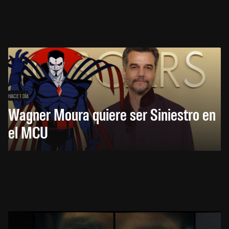
HACE 1 DÍA
Wagner Moura quiere ser Siniestro en
el MCU