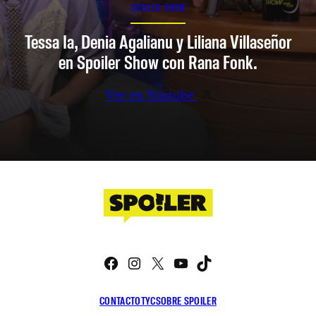
SPOILER SHOW
Tessa Ia, Denia Agalianu y Liliana Villaseñor
en Spoiler Show con Rana Fonk.
Ver en Youtube
Facebook
Instagram
X
YouTube
TikTok
CONTACTO
TYC
SOBRE SPOILER