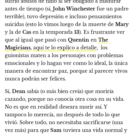
sufrió abusos de niño al ser obligado a madurar
antes de tiempo (sí,
John Winchester
fue un padre
terrible), tuvo depresión e incluso pensamientos
suicidas (esto lo vimos luego de la muerte de
Mary
y la de
Cas
en la temporada
13
). Es frustrante ver
que al igual que pasó con
Quentin
en
The
Magicians
,
aquí te lo explico a detalle
,
los
guionistas maten a los personajes con problemas
emocionales y lo hagan ver como lo ideal, la única
manera de encontrar paz, porque al parecer vivos
nunca podrán ser felices.
Sí,
Dean
sabía (o más bien creía) que moriría
cazando, porque no conocía otra cosa en su vida.
No es que en realidad deseara morir así. Y
tampoco lo merecía, no después de todo lo que
vivió. Sobre todo, no necesitaba sacrificarse (una
vez más) para que
Sam
tuviera una vida normal y