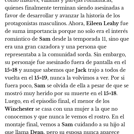
como madres, villanas y parejas románticas,
quienes finalmente terminan siendo asesinadas a
favor de desarrollar y avanzar la historia de los
protagonistas masculinos.
Ahora,
Eileen Leahy
fue
de suma importancia porque no solo era el interés
romántico de
Sam
desde la temporada 11, sino que
era una gran cazadora y una persona que
representaba a la comunidad sorda. Sin embargo,
su personaje fue asesinado fuera de pantalla en el
15×18
y aunque sabemos que
Jack
trajo a todos de
vuelta en el
15×19
, nunca la volvimos a ver. Por si
fuera poco,
Sam
se olvida de ella a pesar de que se
mostró muy herido por su muerte en el
15×18
.
Luego, en el episodio final,
el menor de los
Winchester
se casa con una mujer a la que no
conocemos y que nunca le vemos el rostro.
En el
montaje final, vemos a
Sam
cuidando a su hijo al
que llama
Dean
, pero su esposa nunca aparece