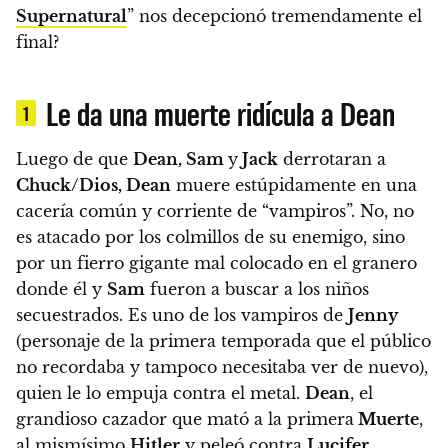
Supernatural
” nos decepcionó tremendamente el
final?
Le da una muerte ridícula a Dean
1
Luego de que
Dean, Sam
y
Jack
derrotaran a
Chuck/Dios, Dean
muere estúpidamente en una
cacería común y corriente de “vampiros”. No, no
es atacado por los colmillos de su enemigo, sino
por un fierro gigante mal colocado en el granero
donde él y
Sam
fueron a buscar a los niños
secuestrados. Es uno de los vampiros de
Jenny
(personaje de la primera temporada que el público
no recordaba y tampoco necesitaba ver de nuevo),
quien le lo empuja contra el metal.
Dean
, el
grandioso cazador que mató a la primera
Muerte
,
al mismísimo
Hitler
y peleó contra
Lucifer
,