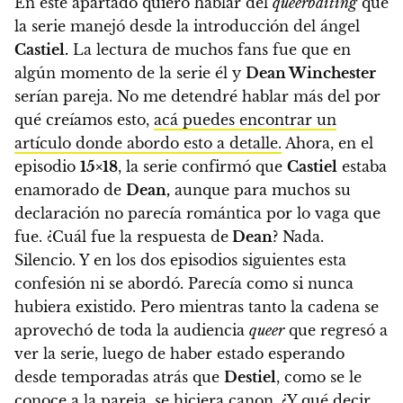
En este apartado quiero hablar del
queerbaiting
que
la serie manejó desde la introducción del ángel
Castiel.
La lectura de muchos fans fue que en
algún momento de la serie él y
Dean Winchester
serían pareja. No me detendré hablar más del por
qué creíamos esto,
acá puedes encontrar un
artículo donde abordo esto a detalle.
Ahora, en el
episodio
15×18
,
la serie confirmó que
Castiel
estaba
enamorado de
Dean,
aunque para muchos su
declaración no parecía romántica por lo vaga que
fue. ¿Cuál fue la respuesta de
Dean
? Nada.
Silencio. Y en los dos episodios siguientes esta
confesión ni se abordó.
Parecía como si nunca
hubiera existido. Pero mientras tanto la cadena se
aprovechó de toda la audiencia
queer
que regresó a
ver la serie, luego de haber estado esperando
desde temporadas atrás que
Destiel
, como se le
conoce a la pareja, se hiciera canon. ¿Y qué decir