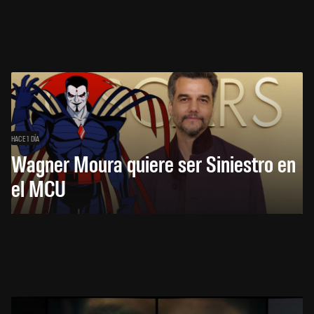
HACE 1 DÍA
Wagner Moura quiere ser Siniestro en
el MCU