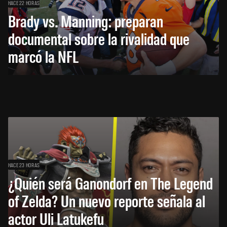
HACE 22 HORAS
Brady vs. Manning: preparan
documental sobre la rivalidad que
marcó la NFL
HACE 23 HORAS
¿Quién será Ganondorf en The Legend
of Zelda? Un nuevo reporte señala al
actor Uli Latukefu