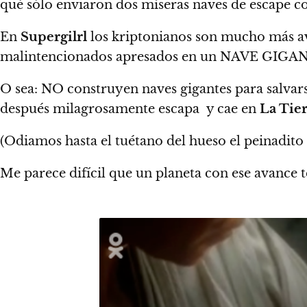
qué sólo enviaron dos míseras naves de escape c
En
Supergilrl
los kriptonianos son mucho más av
malintencionados apresados en un NAVE GIGA
O sea:
NO construyen naves gigantes para salvars
después milagrosamente escapa y cae en
La Tie
(Odiamos hasta el tuétano del hueso el peinadit
Me parece difícil que un planeta con ese avance 