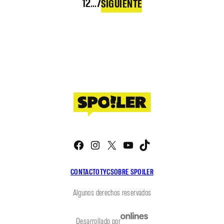
1
2
…
7
SIGUIENTE
Facebook
Instagram
X
YouTube
TikTok
CONTACTO
TYC
SOBRE SPOILER
Algunos derechos reservados
Desarrollado por