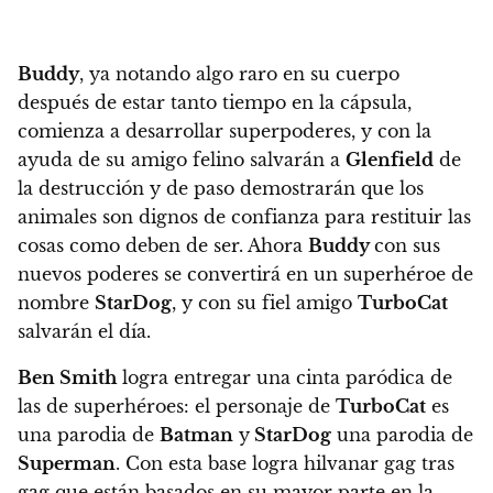
Buddy
, ya notando algo raro en su cuerpo
después de estar tanto tiempo en la cápsula,
comienza a desarrollar superpoderes, y con la
ayuda de su amigo felino salvarán a
Glenfield
de
la destrucción y de paso demostrarán que los
animales son dignos de confianza para restituir las
cosas como deben de ser. Ahora
Buddy
con sus
nuevos poderes se convertirá en un superhéroe de
nombre
StarDog
, y con su fiel amigo
TurboCat
salvarán el día.
Ben Smith
logra entregar una cinta paródica de
las de superhéroes:
el personaje de
TurboCat
es
una parodia de
Bat
man
y
St
arDog
una parodia de
Superman
. Con esta base logra hilvanar gag tras
gag que están basados en su mayor parte en la