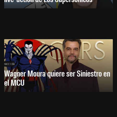
HACE 1 DÍA
Wagner Moura quiere ser Siniestro en
el MCU