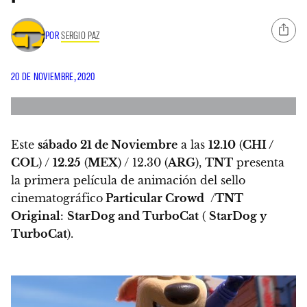
POR
SERGIO PAZ
20 DE NOVIEMBRE, 2020
Este
sábado 21 de Noviembre
a las
12.10
(
CHI /
COL
) /
12.25
(
MEX
) / 12.30 (
ARG
),
TNT
presenta
la primera película de animación del sello
cinematográfico
Particular Crowd
/
TNT
Original
:
StarDog and TurboCat
(
StarDog y
TurboCat
).