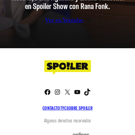
en Spoiler Show con Rana Fonk.
Ver en Youtube
Facebook
Instagram
X
YouTube
TikTok
CONTACTO
TYC
SOBRE SPOILER
Algunos derechos reservados