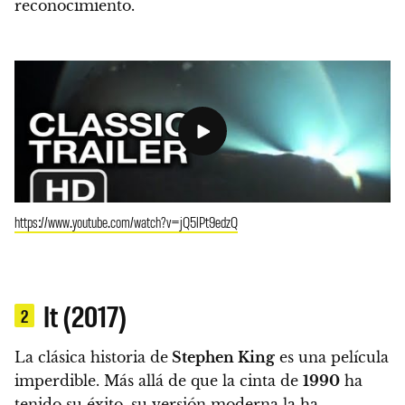
reconocimiento.
https://www.youtube.com/watch?v=jQ5lPt9edzQ
It (2017)
2
La clásica historia de
Stephen King
es una película
imperdible. Más allá de que la cinta de
1990
ha
tenido su éxito, su versión moderna la ha