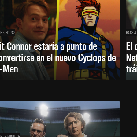
E 3 HORAS
HACE 4
it Connor estaría a punto de
El 
onvertirse en el nuevo Cyclops de
Net
-Men
trá
E 26 MINUTOS