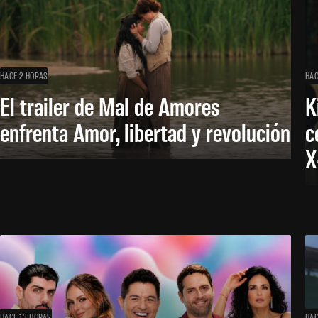
HACE 2 HORAS
HAC
El trailer de Mal de Amores
K
enfrenta Amor, libertad y revolución
c
X
HACE 13 HORAS
HAC