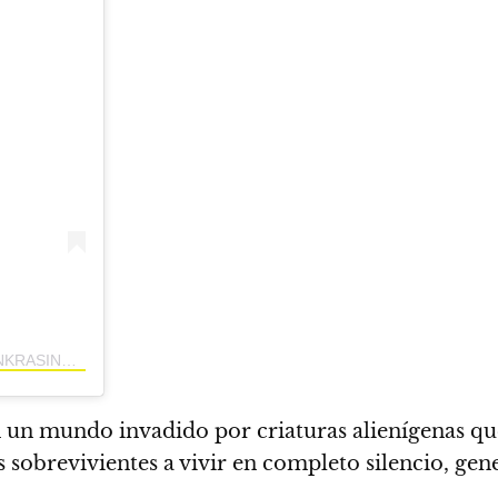
UNA PUBLICACIÓN COMPARTIDA POR JOHN KRASINSKI (@JOHNKRASINSKI)
 un mundo invadido por criaturas alienígenas que 
os sobrevivientes a vivir en completo silencio, g