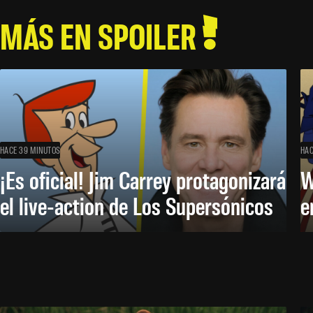
MÁS EN SPOILER
HACE 39 MINUTOS
HAC
¡Es oficial! Jim Carrey protagonizará
W
el live-action de Los Supersónicos
e