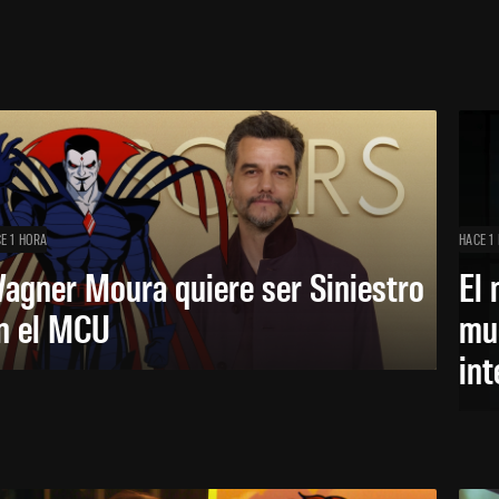
E 1 HORA
HACE 1
agner Moura quiere ser Siniestro
El 
n el MCU
mue
in