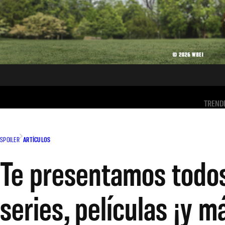
TREND
SPOILER
ARTÍCULOS
Te presentamos todos
series, películas ¡y m