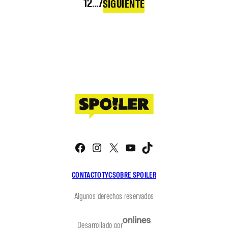
1
2
…
7
SIGUIENTE
Facebook
Instagram
X
YouTube
TikTok
CONTACTO
TYC
SOBRE SPOILER
Algunos derechos reservados
Desarrollado por