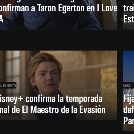
onfirman a Taron Egerton en I Love
tra
A
Es
E 14 HORAS
HACE 1 
isney+ confirma la temporada
Fij
inal de El Maestro de la Evasión
def
Pa