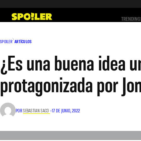
Saltar
al
TRENDING
contenido
SPOILER
ARTÍCULOS
¿Es una buena idea u
protagonizada por Jo
POR
SEBASTIAN SACO
–
17 DE JUNIO, 2022