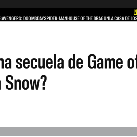
N
S
AVENGERS: DOOMSDAY
SPIDER-MAN
HOUSE OF THE DRAGON
LA CASA DE LO
na secuela de Game o
n Snow?