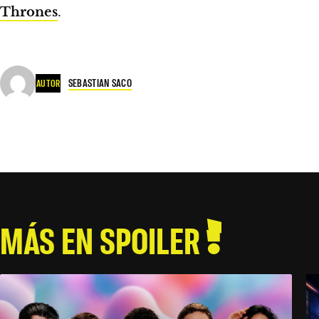
Thrones
.
SEBASTIAN SACO
AUTOR
MÁS EN SPOILER