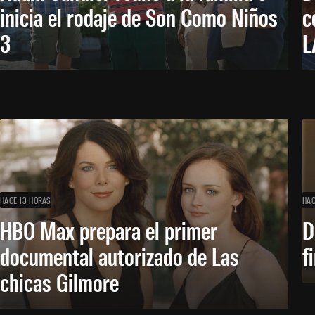
inicia el rodaje de Son Como Niños
c
3
L
HACE 13 HORAS
HAC
HBO Max prepara el primer
D
documental autorizado de Las
f
chicas Gilmore