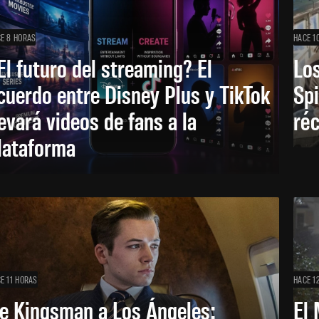
E 8 HORAS
HACE 1
El futuro del streaming? El
Los
cuerdo entre Disney Plus y TikTok
Sp
levará videos de fans a la
réc
lataforma
E 11 HORAS
HACE 1
e Kingsman a Los Ángeles:
El 