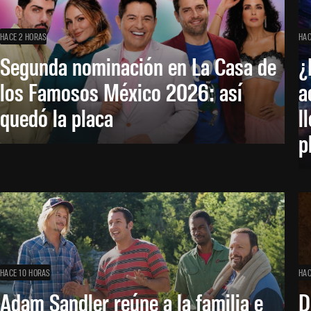
HACE 2 HORAS
HAC
Segunda nominación en La Casa de
¿
los Famosos México 2026: así
a
quedó la placa
l
p
HACE 10 HORAS
HAC
Adam Sandler reúne a la familia e
D