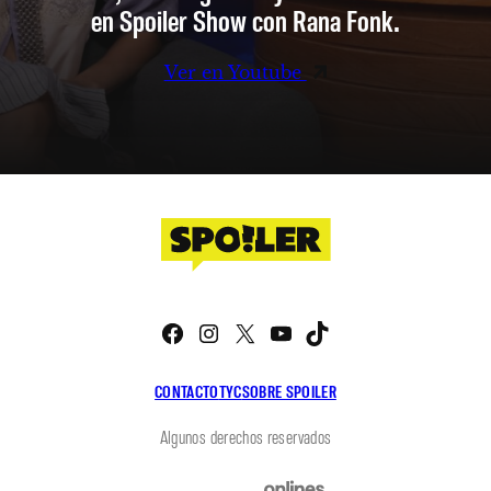
en Spoiler Show con Rana Fonk.
Ver en Youtube
Facebook
Instagram
X
YouTube
TikTok
CONTACTO
TYC
SOBRE SPOILER
Algunos derechos reservados