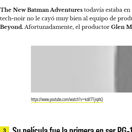
The New Batman Adventures
todavía estaba en e
tech-noir no le cayó muy bien al equipo de pro
Beyond.
Afortunadamente, el productor
Glen M
https://www.youtube.com/watch?v=kdif7TjnphQ
Su película fue la primera en ser PG-
3