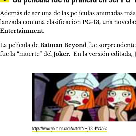
Además de ser una de las películas animadas má
lanzada con una clasificación
PG-13,
una novedad
Entertainment.
La película de
Batman Beyond
fue sorprendente
fue la “muerte” del
Joker.
En la versión editada, J
https://www.youtube.com/watch?v=jTSlHYxAnEs