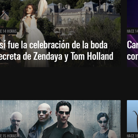
E 14 HORAS
HACE 1
sí fue la celebración de la boda
Car
ecreta de Zendaya y Tom Holland
con
E 15 HORAS
HACE 1