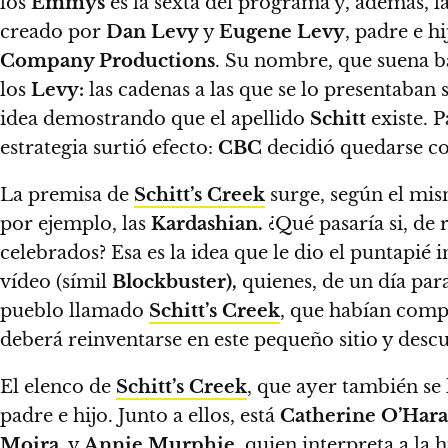
los
Emmys
es la sexta del programa y, además, l
creado por
Dan Levy
y
Eugene Levy
, padre e h
Company Productions
.
Su nombre, que suena bas
los
Levy:
las cadenas a las que se lo presentaban
idea demostrando que el apellido
Schitt
existe. P
estrategia surtió efecto:
CBC
decidió quedarse con
La premisa de
Schitt’s Creek
surge, según el mi
por ejemplo, las
Kardashian.
¿Qué pasaría si, de 
celebrados? Esa es la idea que le dio el puntapié 
vídeo (símil
Blockbuster),
quienes, de un día par
pueblo llamado
Schitt’s Creek
, que habían comp
deberá reinventarse en este pequeño sitio y desc
El elenco de
Schitt’s Creek
, que ayer también se 
padre e hijo.
Junto a ellos, está
Catherine O’Hara
Moira,
y
Annie Murphie
,
quien interpreta a la h