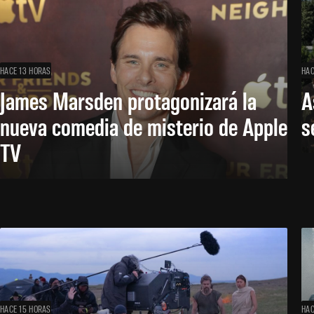
HACE 13 HORAS
HAC
James Marsden protagonizará la
A
nueva comedia de misterio de Apple
s
TV
HACE 15 HORAS
HAC