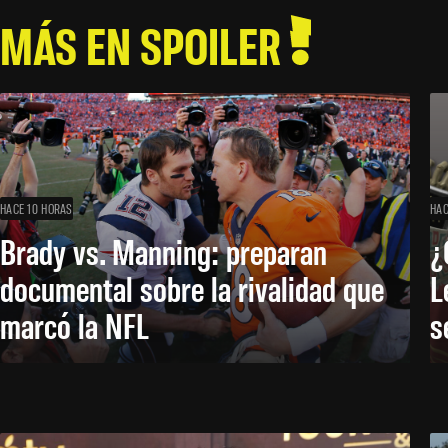
MÁS EN SPOILER
HACE 10 HORAS
HAC
Brady vs. Manning: preparan
¿
documental sobre la rivalidad que
L
marcó la NFL
s