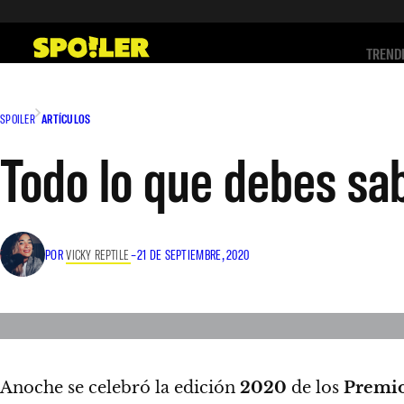
Saltar
al
TREND
contenido
SPOILER
ARTÍCULOS
Todo lo que debes sab
POR
VICKY REPTILE
–
21 DE SEPTIEMBRE, 2020
Anoche se celebró la edición
2020
de los
Premi