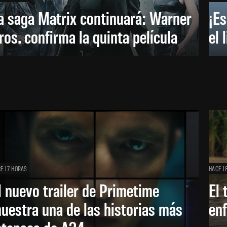
a saga Matrix continuará: Warner
¡Es
ros. confirma la quinta película
el 
E 17 HORAS
HACE 1
l nuevo trailer de Primetime
El 
uestra una de las historias más
enf