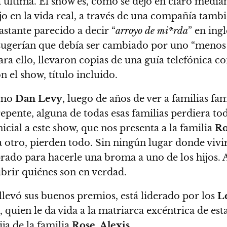
a última
. El show es, como se dejó en claro media
ijo en la vida real, a través de una compañía tam
tante parecido a decir “
arroyo de mi*rda
” en ing
 sugerían que debía ser cambiado por uno “menos 
ara ello, llevaron copias de una guía telefónica c
 el show, título incluido.
smo
Dan Levy
, luego de años de ver a familias fa
repente, alguna de todas esas familias perdiera to
inicial a este show, que nos presenta a
la familia
Ro
a otro, pierden todo. Sin ningún lugar donde vivi
rado para hacerle una broma a uno de los hijos
. 
ubrir quiénes son en verdad.
llevó sus buenos premios, está liderado por los
L
,
quien le da vida a la matriarca excéntrica de est
ija de la familia
Rose, Alexis.