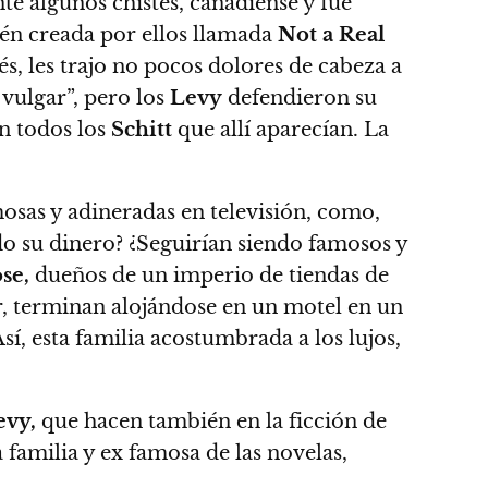
nte algunos chistes, canadiense y
fue
bién creada por ellos llamada
Not a Real
lés, les trajo no pocos dolores de cabeza a
vulgar”, pero los
Levy
defendieron su
on todos los
Schitt
que allí aparecían. La
mosas y adineradas en televisión, como,
do su dinero?
¿Seguirían siendo famosos y
se,
dueños de un imperio de tiendas de
r, terminan alojándose en un motel en un
Así, esta familia acostumbrada a los lujos,
evy,
que hacen también en la ficción de
a familia y ex famosa de las novelas,