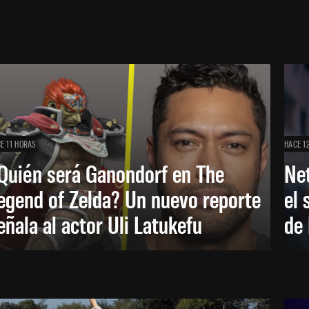
E 11 HORAS
HACE 1
Quién será Ganondorf en The
Net
egend of Zelda? Un nuevo reporte
el 
eñala al actor Uli Latukefu
de 