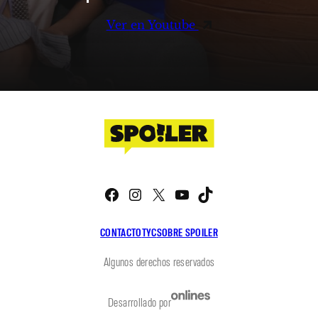
Ver en Youtube
Facebook
Instagram
X
YouTube
TikTok
CONTACTO
TYC
SOBRE SPOILER
Algunos derechos reservados
Desarrollado por