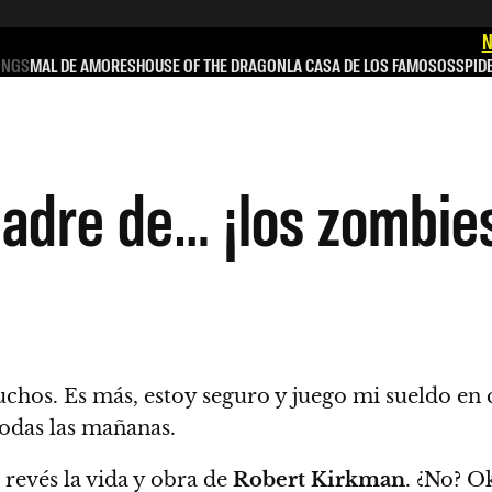
N
INGS
MAL DE AMORES
HOUSE OF THE DRAGON
LA CASA DE LOS FAMOSOS
SPID
padre de… ¡los zombie
chos. Es más, estoy seguro y juego mi sueldo en 
odas las mañanas.
revés la vida y obra de
Robert Kirkman
. ¿No? O