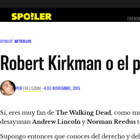
Saltar
al
TREND
contenido
SPOILER
ARTÍCULOS
Robert Kirkman o el 
POR
FER LOZANO
–
6 DE NOVIEMBRE, 2015
Sí, eres muy fan de
The Walking Dead
, como mu
desayunan
Andrew Lincoln
y
Norman Reedus
t
Supongo entonces que conoces del derecho y del 