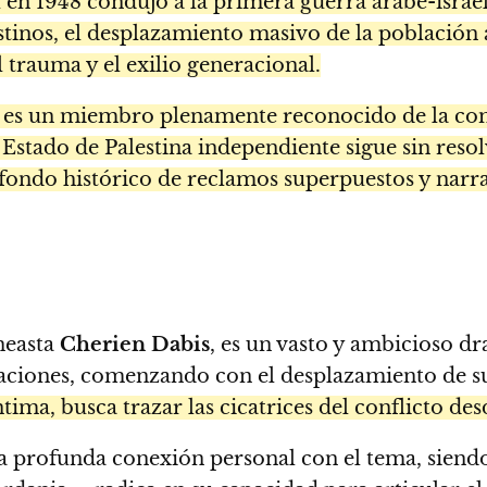
 en 1948 condujo a la primera guerra árabe-israelí
estinos, el desplazamiento masivo de la población
 trauma y el exilio generacional.
ael es un miembro plenamente reconocido de la c
un Estado de Palestina independiente sigue sin res
sfondo histórico de reclamos superpuestos y narr
ineasta
Cherien Dabis
, es un vasto y ambicioso d
neraciones, comenzando con el desplazamiento de s
ntima, busca trazar las cicatrices del conflicto de
 profunda conexión personal con el tema, siendo 