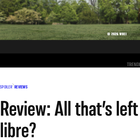
TREND
SPOILER
REVIEWS
Review: All that’s lef
libre?