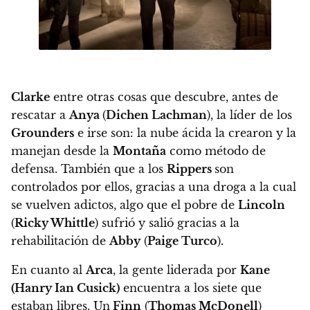
Clarke
entre otras cosas que descubre, antes de
rescatar a
Anya
(
Dichen Lachman
), la líder de los
Grounders
e irse son: l
a nube ácida la crearon y la
manejan desde la
Montaña
como método de
defensa. También que a los
Rippers
son
controlados por ellos, gracias a una droga a la cual
se vuelven adictos
, algo que el pobre de
Lincoln
(
Ricky Whittle
) sufrió y salió gracias a la
rehabilitación de
Abby
(
Paige Turco
)
.
En cuanto al
Arca
, la gente liderada por
Kane
(Hanry Ian Cusick)
encuentra a los siete que
estaban libres. Un
Finn
(
Thomas McDonell
)