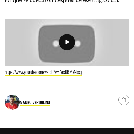
los que se quedaron después de ese trágico día.
https://www.youtube.com/watch?v=BtsRBMVebsg
MAURO VERDOLINO