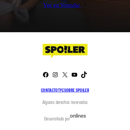
Ver en Youtube
Facebook
Instagram
X
YouTube
TikTok
CONTACTO
TYC
SOBRE SPOILER
Algunos derechos reservados
Desarrollado por