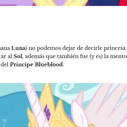
rmana
Luna
) no podemos dejar de decirle princesa.
tar al
Sol
, además que también fue (y es) la ment
 del
Príncipe Blueblood
.