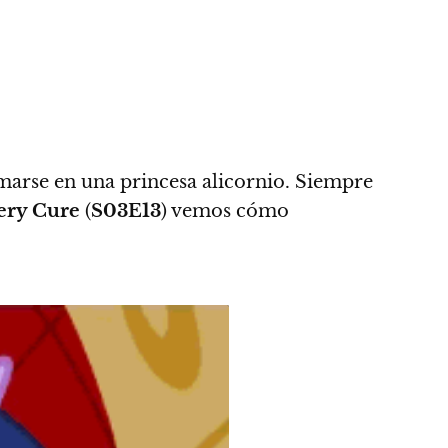
rmarse en una princesa alicornio
. Siempre
ery Cure
(
S03E13
) vemos cómo