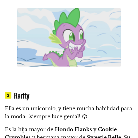
Rarity
3
Ella es un unicornio, y tiene mucha habilidad para
la moda: ¡siempre luce genial!
🙂
Es la hija mayor de
Hondo Flanks
y
Cookie
Crumbles
y hermana mayor de
Sweetie Belle
. Su