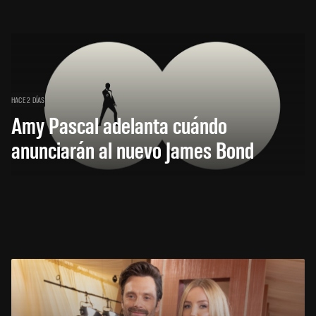
HACE 2 DÍAS
Amy Pascal adelanta cuándo
anunciarán al nuevo James Bond