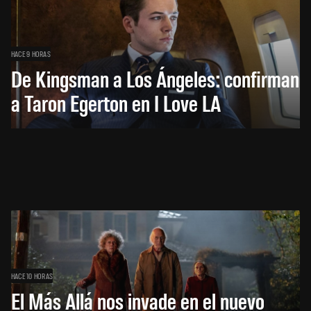
HACE 9 HORAS
De Kingsman a Los Ángeles: confirman
a Taron Egerton en I Love LA
HACE 10 HORAS
El Más Allá nos invade en el nuevo