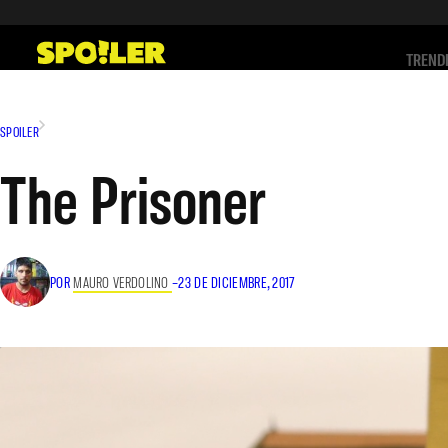
Saltar
al
TREND
contenido
SPOILER
The Prisoner
POR
MAURO VERDOLINO
–
23 DE DICIEMBRE, 2017