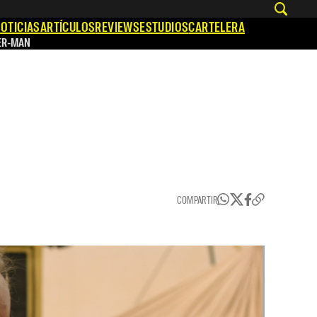
OTICIAS
ARTÍCULOS
REVIEWS
ESTUDIOS
CARTELERA
ER-MAN
COMPARTIR