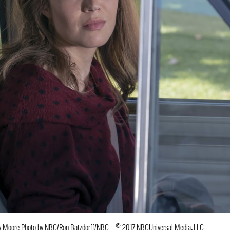
ndy Moore Photo by NBC/Ron Batzdorff/NBC – © 2017 NBCUniversal Media, LLC