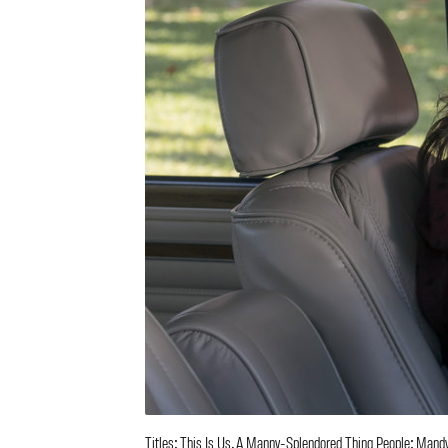
Titles: This Is Us, A Manny-Splendored Thing People: Ma