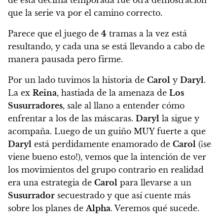
de esta décima temporada fue otra demostración
que la serie va por el camino correcto.
Parece que el juego de
4
tramas a la vez está
resultando, y cada una se está llevando a cabo de
manera pausada pero firme.
Por un lado tuvimos la historia de
Carol
y
Daryl
.
La ex
Reina
, hastiada de la amenaza de
Los
Susurradores
, sale al llano a entender cómo
enfrentar a los de las máscaras.
Daryl
la sigue y
acompaña. Luego de un guiño MUY fuerte a que
Daryl
está perdidamente enamorado de
Carol
(¡se
viene bueno esto!),
vemos que la intención de ver
los movimientos del grupo contrario en realidad
era una estrategia de
Carol
para llevarse a un
Susurrador
secuestrado y que así cuente más
sobre los planes de
Alpha
. Veremos qué sucede.