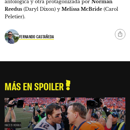
antológica y otra protagonizada por
Norman
Reedus
(Daryl Dixon) y
Melissa McBride
(Carol
Peletier).
FERNANDO CASTAÑEDA
MÁS EN SPOILER
HACE 6 HORAS