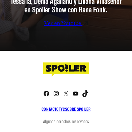
Tessa Ia, Denia Agalianu y Liliana Villaseñor
en Spoiler Show con Rana Fonk.
Ver en Youtube
Facebook
Instagram
X
YouTube
TikTok
CONTACTO
TYC
SOBRE SPOILER
Algunos derechos reservados