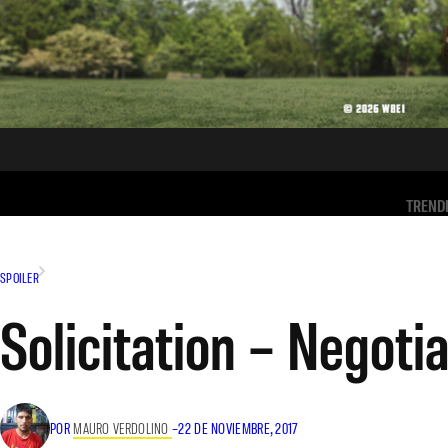
TREND
SPOILER
Solicitation – Negoti
POR
MAURO VERDOLINO
–
22 DE NOVIEMBRE, 2017