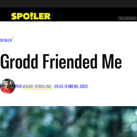
Saltar
al
TRENDING
contenido
SPOILER
Grodd Friended Me
POR
MAURO VERDOLINO
–
26 DE FEBRERO, 2020