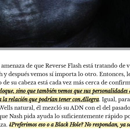
 amenaza de que Reverse Flash está tratando de 
 y después vemos sí importa lo otro. Entonces, l
ro de su cabeza está cada vez más cerca de confi
loque, sino que también vemos que sus personalidades 
 la relación que podrían tener con Allegra
. Igual, par
Wells natural, él mezcló su ADN con el del pasad
ue Nash pida ayuda lo suficientemente rápido po
nza.
¿Preferimos eso o a Black Hole? No respondan, ya s