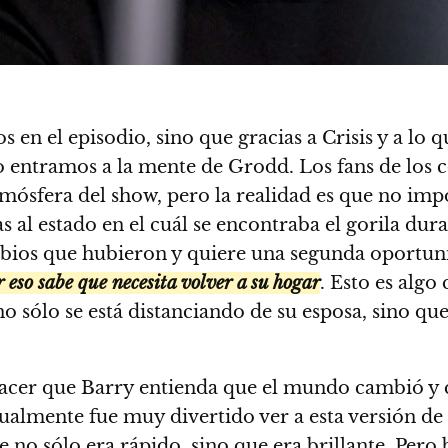
s en el episodio, sino que gracias a Crisis y a lo
do entramos a la mente de Grodd. Los fans de los
mósfera del show, pero la realidad es que no im
 al estado en el cuál se encontraba el gorila dura
ambios que hubieron y quiere una segunda oportu
or eso sabe que necesita volver a su hogar
. Esto es algo
no sólo se está distanciando de su esposa, sino qu
 hacer que Barry entienda que el mundo cambió y 
isualmente fue muy divertido ver a esta versión d
no sólo era rápido, sino que era brillante. Pero b