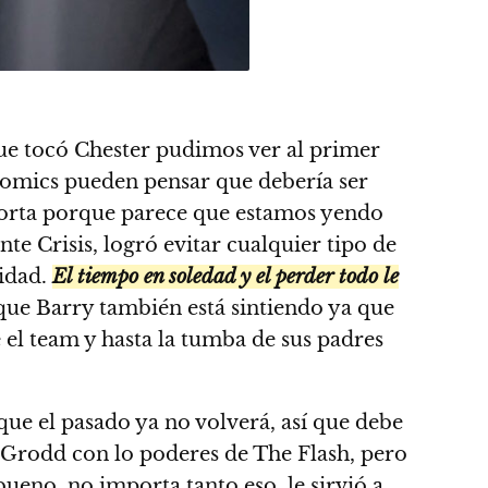
 que tocó Chester pudimos ver al primer
 comics pueden pensar que debería ser
porta porque parece que estamos yendo
nte Crisis, logró evitar cualquier tipo de
nidad.
El tiempo en soledad y el perder todo le
 que Barry también está sintiendo ya que
e el team y hasta la tumba de sus padres
que el pasado ya no volverá, así que debe
e Grodd con lo poderes de The Flash, pero
ueno, no importa tanto eso, le sirvió a