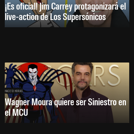
¡Es oficial! Jim Carrey protagonizará el
live-action de Los Supersónicos
HACE 13 HORAS
Wagner Moura quiere ser Siniestro en
el MCU