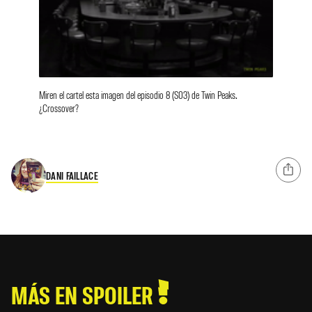
Miren el cartel esta imagen del episodio 8 (S03) de Twin Peaks.
¿Crossover?
DANI FAILLACE
MÁS EN SPOILER