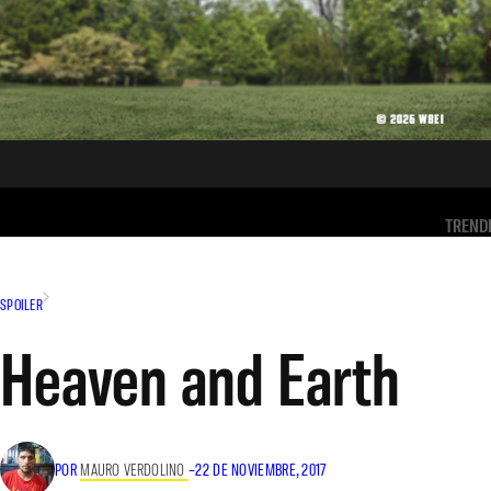
TREND
SPOILER
Heaven and Earth
POR
MAURO VERDOLINO
–
22 DE NOVIEMBRE, 2017