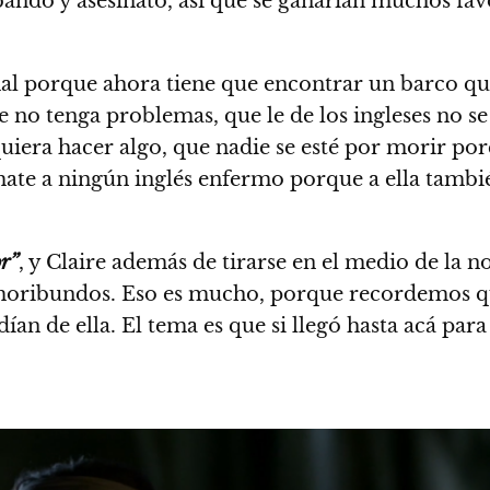
abando y asesinato, así que se ganarían muchos fav
l porque ahora tiene que encontrar un barco que 
e no tenga problemas, que le de los ingleses no se
uiera hacer algo, que nadie se esté por morir por
mate a ningún inglés enfermo porque a ella tambi
r”
, y Claire además de tirarse en el medio de la n
 moribundos. Eso es mucho, porque recordemos que
an de ella. El tema es que si llegó hasta acá para