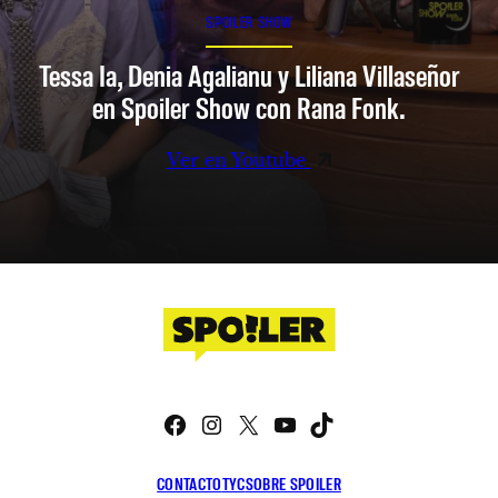
SPOILER SHOW
Tessa Ia, Denia Agalianu y Liliana Villaseñor
en Spoiler Show con Rana Fonk.
Ver en Youtube
Facebook
Instagram
X
YouTube
TikTok
CONTACTO
TYC
SOBRE SPOILER