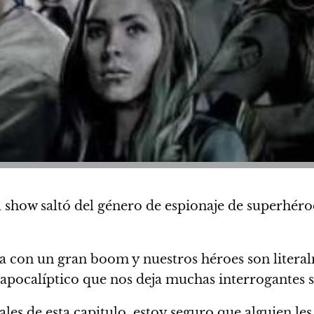
 show saltó del género de espionaje de superhéroe
 con un gran boom y nuestros héroes son literal
-apocalíptico que nos deja muchas interrogantes s
iales de esta capitulo, estoy seguro que alguien l