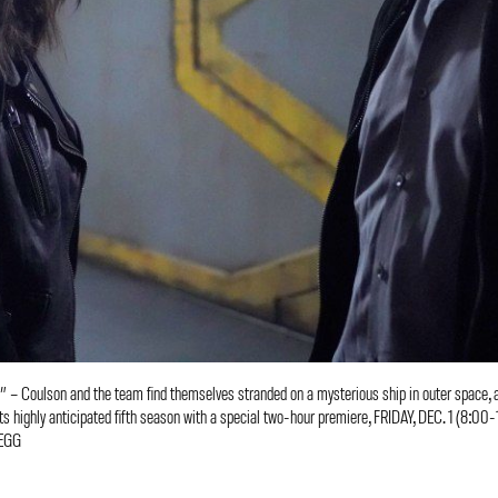
– Coulson and the team find themselves stranded on a mysterious ship in outer space, an
its highly anticipated fifth season with a special two-hour premiere, FRIDAY, DEC. 1 (8:00
REGG