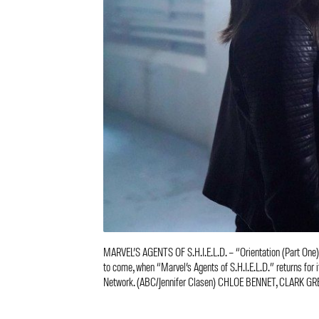
MARVEL’S AGENTS OF S.H.I.E.L.D. – “Orientation (Part One)” 
to come, when “Marvel’s Agents of S.H.I.E.L.D.” returns for 
Network. (ABC/Jennifer Clasen) CHLOE BENNET, CLARK G