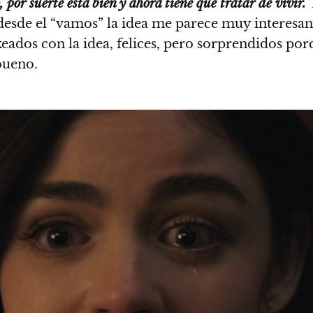
por suerte está bien y ahora tiene que tratar de vivir.
desde el “vamos” la idea me parece muy interesan
keados con la idea, felices, pero sorprendidos po
bueno.