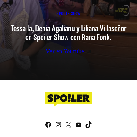
SPOILER SHOW
Tessa Ia, Denia Agalianu y Liliana Villaseñor
en Spoiler Show con Rana Fonk.
Ver en Youtube
Facebook
Instagram
X
YouTube
TikTok