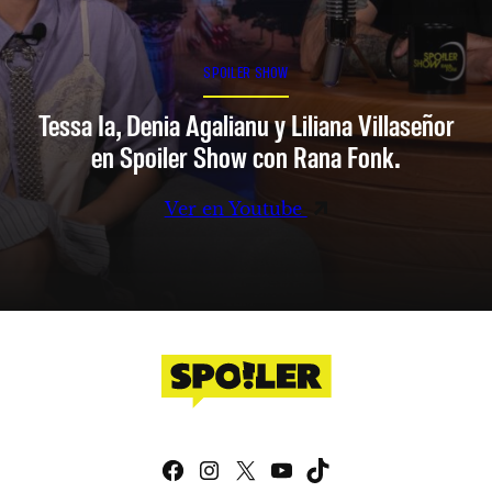
SPOILER SHOW
Tessa Ia, Denia Agalianu y Liliana Villaseñor
en Spoiler Show con Rana Fonk.
Ver en Youtube
Facebook
Instagram
X
YouTube
TikTok