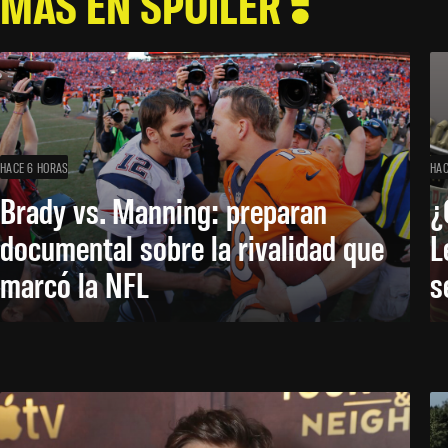
MÁS EN SPOILER
HACE 6 HORAS
HAC
Brady vs. Manning: preparan
¿
documental sobre la rivalidad que
L
marcó la NFL
s