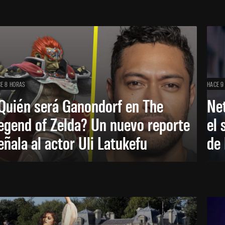
E 8 HORAS
HACE 9
Quién será Ganondorf en The
Net
egend of Zelda? Un nuevo reporte
el 
eñala al actor Uli Latukefu
de 