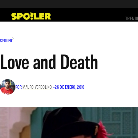
Saltar
al
TREND
contenido
SPOILER
Love and Death
POR
MAURO VERDOLINO
–
26 DE ENERO, 2016