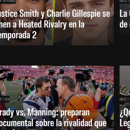
E 16 HORAS
HACE 1
ustice Smith y Charlie Gillespie se
La 
nen a Heated Rivalry en la
de 
emporada 2
E 1 DÍA
HACE 1 
rady vs. Manning: preparan
¿Q
ocumental sobre la rivalidad que
Leg