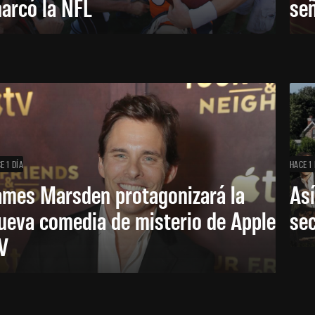
arcó la NFL
señ
E 1 DÍA
HACE 1 
ames Marsden protagonizará la
Así
ueva comedia de misterio de Apple
se
V