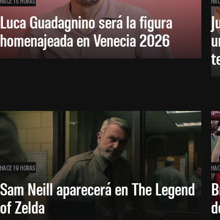
HACE 15 HORAS
HAC
Luca Guadagnino será la figura
J
homenajeada en Venecia 2026
u
t
HACE 19 HORAS
HAC
Sam Neill aparecerá en The Legend
B
of Zelda
d