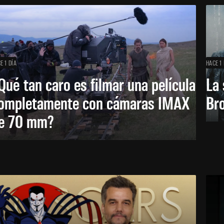
E 1 DÍA
HACE 1 
Qué tan caro es filmar una película
La 
ompletamente con cámaras IMAX
Bro
e 70 mm?