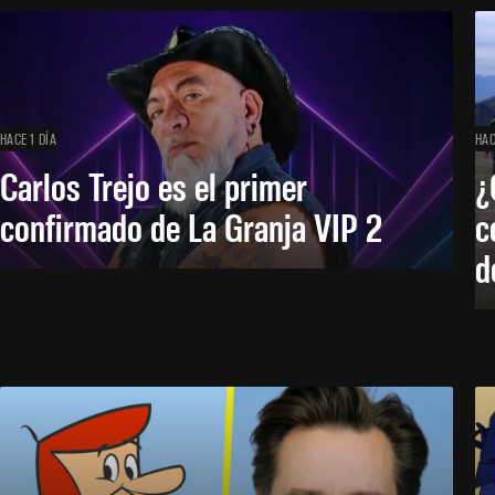
HACE 1 DÍA
HAC
Carlos Trejo es el primer
¿
confirmado de La Granja VIP 2
c
d