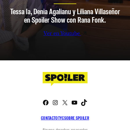
Tessa Ia, Denia Agalianu y Liliana Villaseñor
en Spoiler Show con Rana Fonk.
Ver en Youtube
Facebook
Instagram
X
YouTube
TikTok
CONTACTO
TYC
SOBRE SPOILER
Algunos derechos reservados