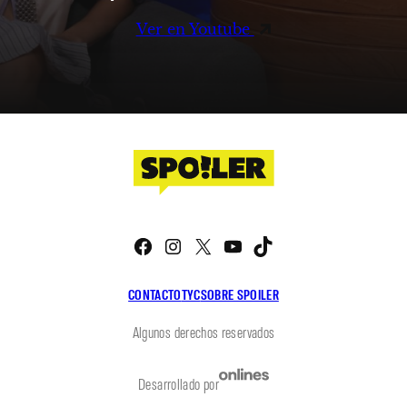
Ver en Youtube
Facebook
Instagram
X
YouTube
TikTok
CONTACTO
TYC
SOBRE SPOILER
Algunos derechos reservados
Desarrollado por