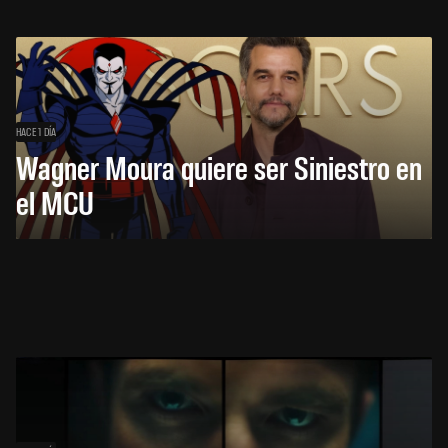
HACE 1 DÍA
Wagner Moura quiere ser Siniestro en
el MCU