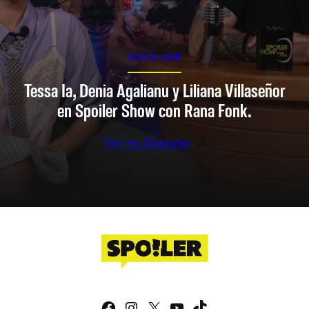
SPOILER SHOW
Tessa Ia, Denia Agalianu y Liliana Villaseñor
en Spoiler Show con Rana Fonk.
Ver en Youtube
Facebook
Instagram
X
YouTube
TikTok