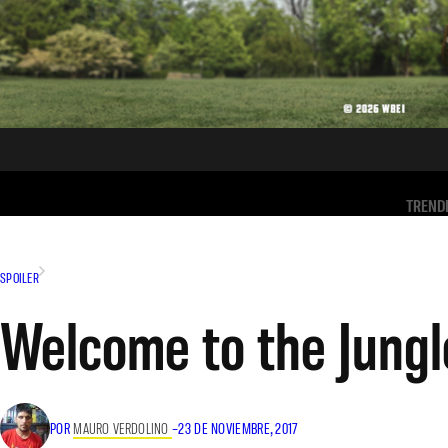
TREND
SPOILER
Welcome to the Jungl
POR
MAURO VERDOLINO
–
23 DE NOVIEMBRE, 2017