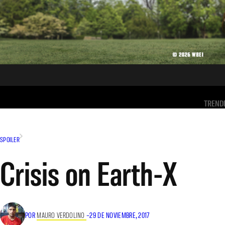
TREND
SPOILER
Crisis on Earth-X
POR
MAURO VERDOLINO
–
29 DE NOVIEMBRE, 2017