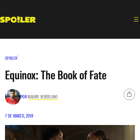
Saltar
al
contenido
SPOILER
Equinox: The Book of Fate
POR
MAURO VERDOLINO
7 DE MARZO, 2018