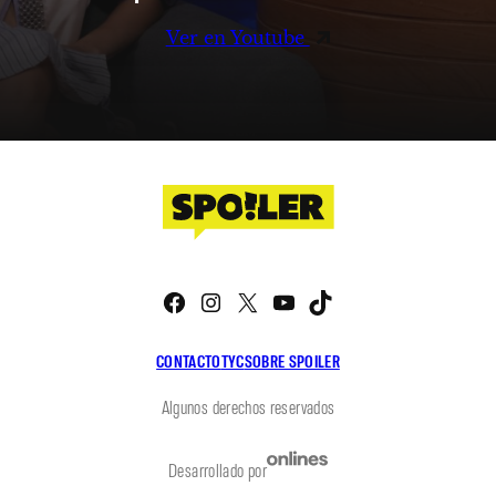
Ver en Youtube
Facebook
Instagram
X
YouTube
TikTok
CONTACTO
TYC
SOBRE SPOILER
Algunos derechos reservados
Desarrollado por