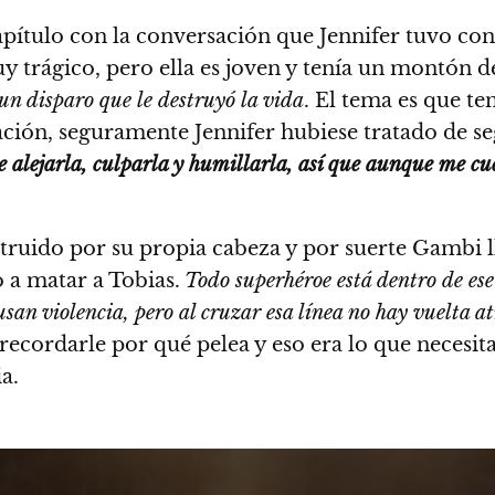
capítulo con la conversación que Jennifer tuvo c
muy trágico, pero ella es joven y tenía un montón
un disparo que le destruyó la vida
. El tema es que te
ión, seguramente Jennifer hubiese tratado de seg
ue alejarla, culparla y humillarla, así que aunque me cu
estruido por su propia cabeza y por suerte Gambi l
o a matar a Tobias.
Todo superhéroe está dentro de ese
usan violencia, pero al cruzar esa línea no hay vuelta at
 recordarle por qué pelea y eso era lo que necesi
a.