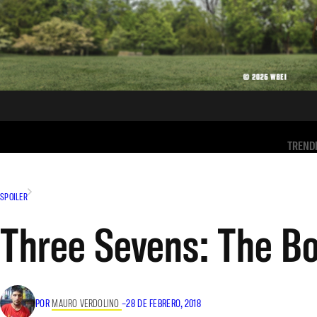
TREND
SPOILER
Three Sevens: The B
POR
MAURO VERDOLINO
–
28 DE FEBRERO, 2018