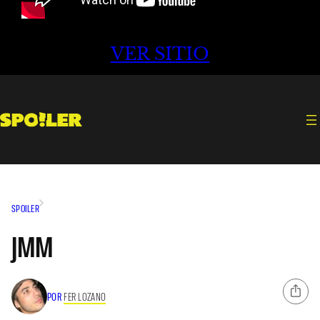
VER SITIO
SPOILER
JMM
POR
FER LOZANO