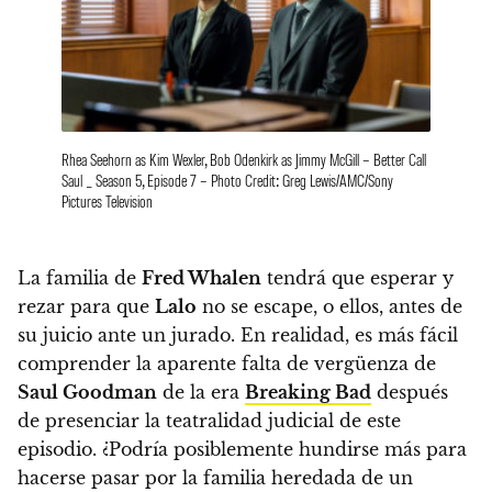
Rhea Seehorn as Kim Wexler, Bob Odenkirk as Jimmy McGill – Better Call
Saul _ Season 5, Episode 7 – Photo Credit: Greg Lewis/AMC/Sony
Pictures Television
La familia de
Fred Whalen
tendrá que esperar y
rezar para que
Lalo
no se escape, o ellos, antes de
su juicio ante un jurado. En realidad, es más fácil
comprender la aparente falta de vergüenza de
Saul Goodman
de la era
Breaking Bad
después
de presenciar la teatralidad judicial de este
episodio.
¿Podría posiblemente hundirse más para
hacerse pasar por la familia heredada de un