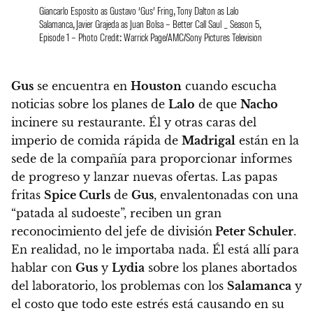
Giancarlo Esposito as Gustavo ‘Gus’ Fring, Tony Dalton as Lalo
Salamanca, Javier Grajeda as Juan Bolsa – Better Call Saul _ Season 5,
Episode 1 – Photo Credit: Warrick Page/AMC/Sony Pictures Television
Gus
se encuentra en
Houston
cuando escucha
noticias sobre los planes de
Lalo
de que
Nacho
incinere su restaurante. Él y otras caras del
imperio de comida rápida de
Madrigal
están en la
sede de la compañía para proporcionar informes
de progreso y lanzar nuevas ofertas. Las papas
fritas
Spice Curls
de
Gus
, envalentonadas con una
“patada al sudoeste”, reciben un gran
reconocimiento del jefe de división
Peter Schuler
.
En realidad, no le importaba nada. Él está allí para
hablar con
Gus
y
Lydia
sobre los planes abortados
del laboratorio, los problemas con los
Salamanca
y
el costo que todo este estrés está causando en su